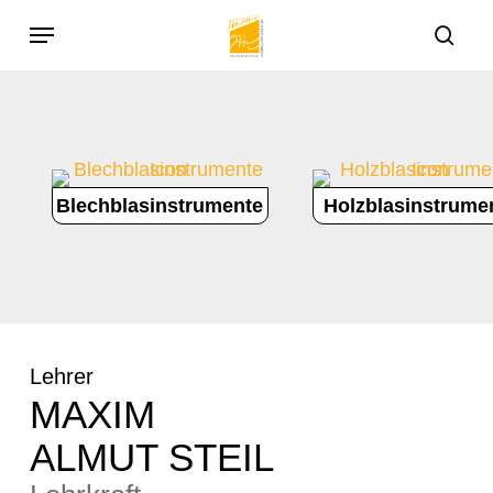
Skip
Menu
to
sea
main
content
Blechblasinstrumente
Holzblasinstrume
Lehrer
MAXIM
ALMUT STEIL