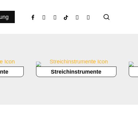
search
facebook
youtube
instagram
tiktok
phone
email
ung
nte
Streichinstrumente