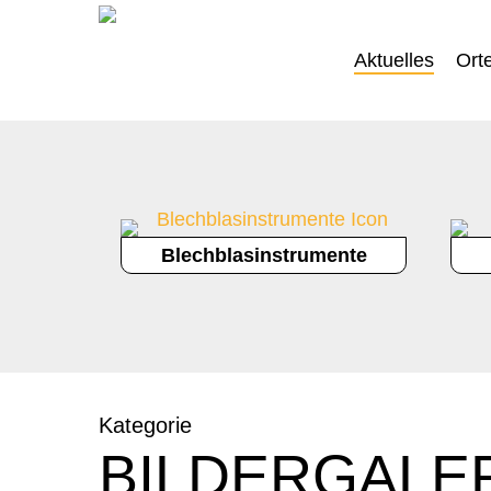
Skip
to
Aktuelles
Ort
main
content
Blechblasinstrumente
Kategorie
BILDERGALE