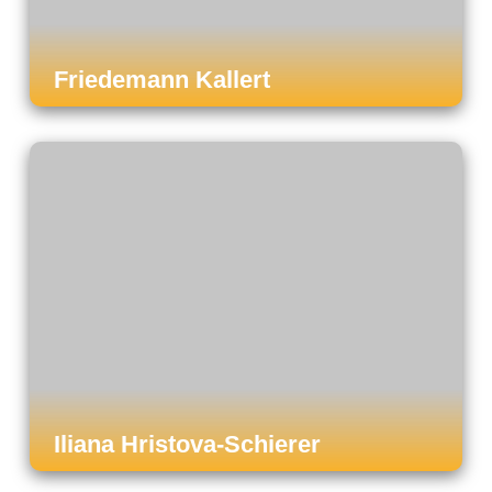
Friedemann Kallert
Iliana Hristova-Schierer