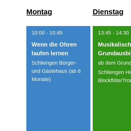
Montag
Dienstag
10:00
-
10:45
13:45
-
14:30
Wenn die Ohren
Musikalisc
laufen lernen
Grundausbi
Schliengen Bürger-
ab dem Grund
und Gästehaus (ab 6
Schliengen He
Monate)
Blockflöte/Tr