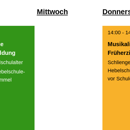
Mittwoch
Donner
14:00
-
1
he
Musikal
ldung
Früherz
schulalter
Schlieng
Hebelschu
belschule-
vor Schule
ommel