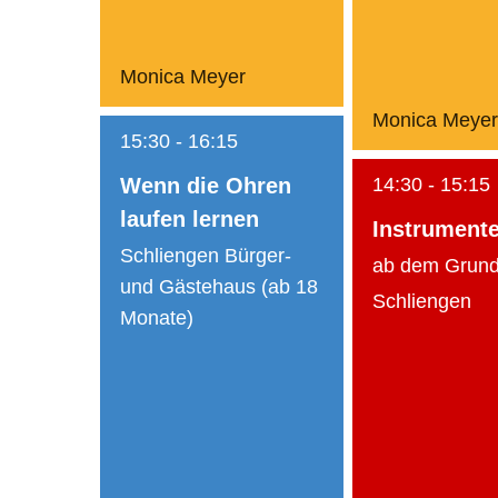
Monica Meyer
Monica Meyer
15:30
-
16:15
Wenn die Ohren
14:30
-
15:15
laufen lernen
Instrumente
Schliengen Bürger-
ab dem Grund
und Gästehaus (ab 18
Schliengen
Monate)