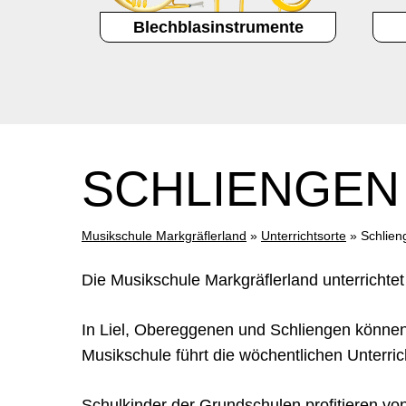
Blechblasinstrumente
SCHLIENGEN
Musikschule Markgräflerland
»
Unterrichtsorte
»
Schlien
Die Musikschule Markgräflerland unterrichtet
In Liel, Obereggenen und Schliengen könne
Musikschule führt die wöchentlichen Unterri
Drücke Enter zum Suchen oder ESC zum Sc
Schulkinder der Grundschulen profitieren von