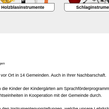
Holzblasinstrumente
Schlaginstrume
gen
 vor Ort in 14 Gemeinden. Auch in Ihrer Nachbarschaft.
n die Kinder der Kindergärten am Sprachförderprogra
chtseinheiten in Kooperation mit der Gemeinde durch.
hließen
 den Instrumentenvorstellungen, welche unsere Lehrkräft