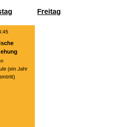
stag
Freitag
4:45
ische
iehung
en
le (ein Jahr
intritt)