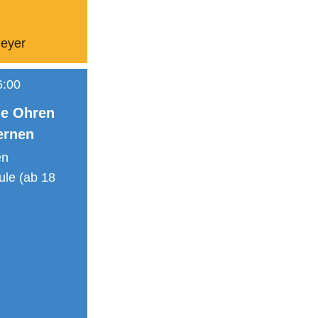
eyer
6:00
ie Ohren
ernen
en
ule (ab 18