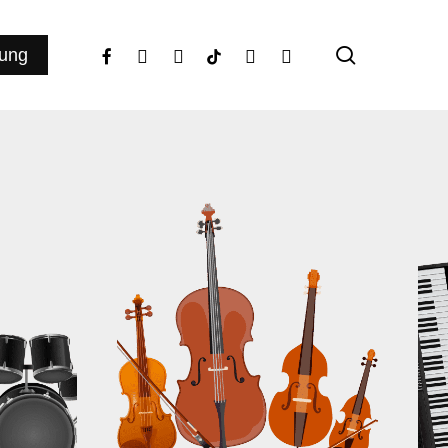
search
facebook
youtube
instagram
tiktok
phone
email
ung