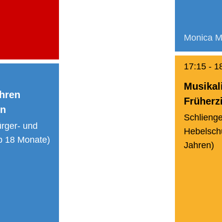
Monica M
17:15
-
1
Musikal
hren
Früherz
en
Schlieng
rger- und
Hebelschu
b 18 Monate)
Jahren)