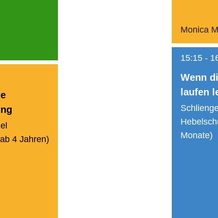
Monica M
15:15
-
1
Wenn d
laufen l
he
Schlieng
ung
Hebelsch
el
Monate)
ab 4 Jahren)