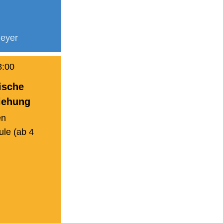
eyer
8:00
ische
iehung
en
le (ab 4