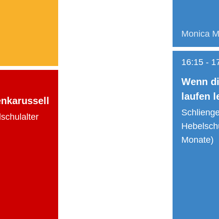
Monica M
16:15
-
1
Wenn d
laufen l
nkarussell
Schlieng
schulalter
Hebelsch
Monate)