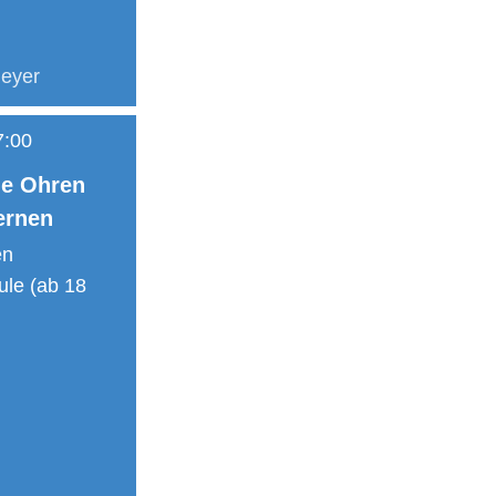
eyer
7:00
ie Ohren
ernen
en
ule (ab 18