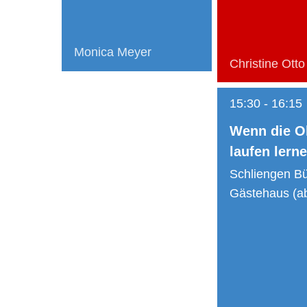
Monica Meyer
Christine Otto
15:30
-
16:15
Wenn die O
laufen lern
Schliengen Bü
Gästehaus (a