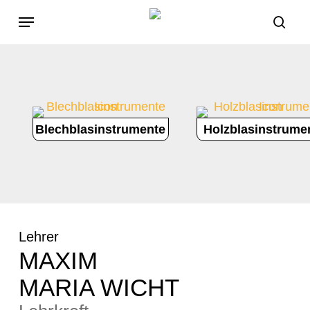
Skip
Menu
to
sea
main
content
Blechblasinstrumente
Holzblasinstrume
Lehrer
MAXIM
MARIA WICHT