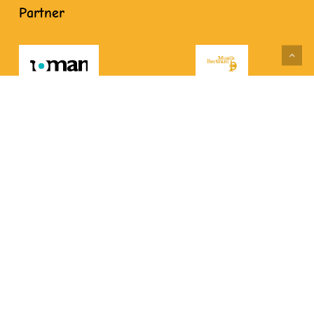
Partner
© 2026 Musikschule Markgräflerland. Alle Preise inkl. der
gesetzlichen MwSt.
Impressum
|
Datenschutz
|
Barrierefreiheit
|
Kontakt
facebook
youtube
instagram
tiktok
phone
email