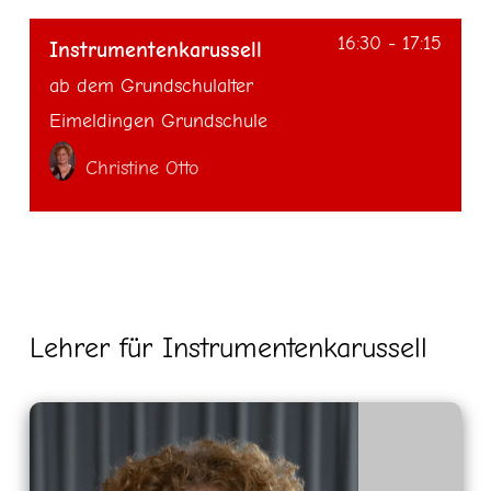
16:30
-
17:15
Instrumentenkarussell
ab dem Grundschulalter
Eimeldingen Grundschule
Christine Otto
Lehrer
für
Instrumentenkarussell