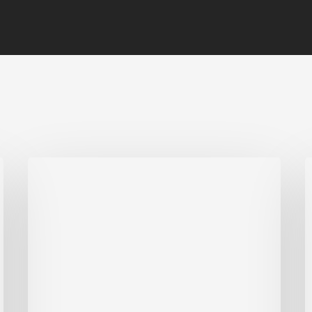
Musikschulfest
Q
26.06.2026
i
B