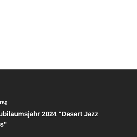
trag
ubiläumsjahr 2024 "Desert Jazz
s"