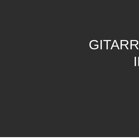
GITARR
Drücke Enter zum Suchen oder ESC zum Sc