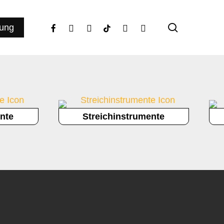
search
facebook
youtube
instagram
tiktok
phone
email
ung
nte
Streichinstrumente