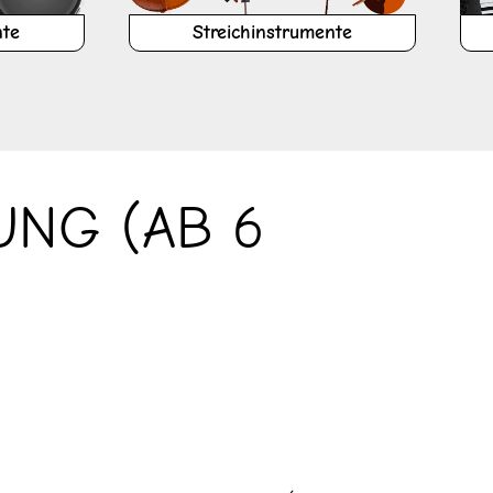
nte
Streichinstrumente
NG (AB 6