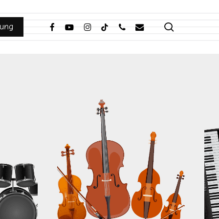
search
facebook
youtube
instagram
tiktok
phone
email
ung