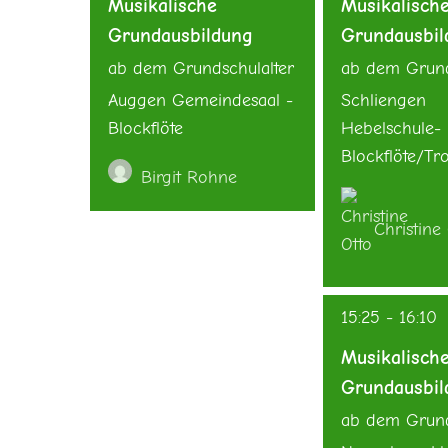
Musikalische
Musikalisch
Grundausbildung
Grundausbil
ab dem Grundschulalter
ab dem Grund
Auggen Gemeindesaal -
Schliengen
Blockflöte
Hebelschule-
Blockflöte/T
Birgit Rohne
Christine 
15:25
-
16:10
Musikalisch
Grundausbil
ab dem Grund