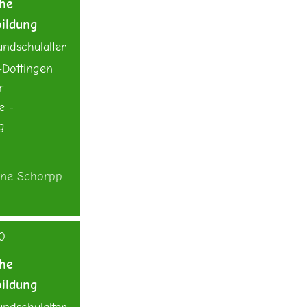
che
ildung
ndschulalter
-Dottingen
r
e -
g
ane Schorpp
0
che
ildung