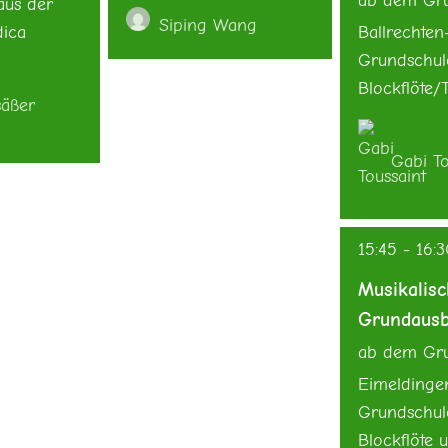
ab dem Gru
us der
Siping Wang
dica
Ballrechten
Grundschul
Blockflöte
säßer
Gabi To
15:45
-
16:
Musikalis
Grundausb
ab dem Gru
Eimeldinge
Grundschul
Blockflöte 