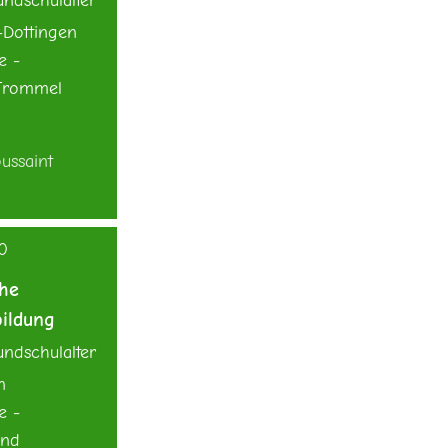
ndschulalter
-Dottingen
e -
/Trommel
ussaint
30
che
ildung
ndschulalter
n
e -
und