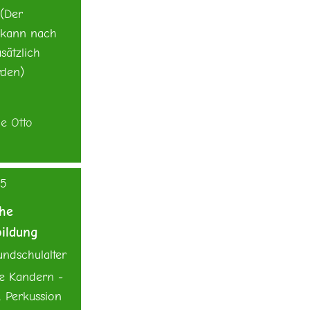
 (Der
 kann nach
sätzlich
rden)
ne Otto
45
che
ildung
ndschulalter
e Kandern -
 Perkussion