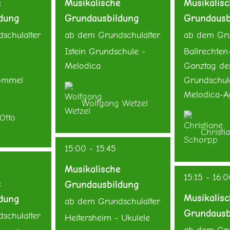
e
Musikalische
Musikalis
dung
Grundausbildung
Grundausb
schulalter
ab dem Grundschulalter
ab dem Gru
Istein Grundschule -
Ballrechten
Melodica
Ganztag de
rommel
Grundschul
Melodica-A
Wolfgang Wetzel
Otto
Christi
15:00
-
15:45
Musikalische
15:15
-
16:0
e
Grundausbildung
Musikalis
dung
ab dem Grundschulalter
Grundausb
schulalter
Heitersheim - Ukulele