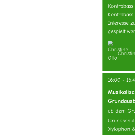
Kontrabass
Kontrabass
Interesse zu
gespielt we
Christi
16:00
-
16:
Musikalis
Grundausb
ab dem Gru
Grundschul
Xylophon &