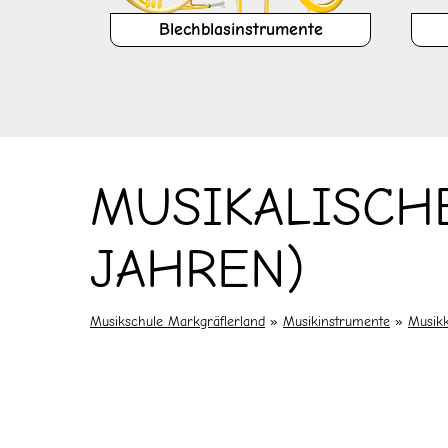
Blechblasinstrumente
MUSIKALISCH
JAHREN)
Musikschule Markgräflerland
»
Musikinstrumente
»
Musik
Drücke Enter zum Suchen oder ESC zum Schl